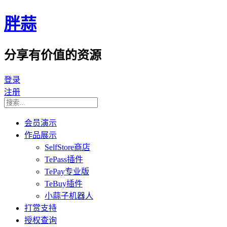
胖蒜
分享有价值的资源
登录
注册
会员演示
作品展示
SelfStore商店
TePass插件
TePay专业版
TeBuy插件
小蒜子机器人
打赏支持
授权查询