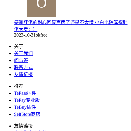
感谢胖佬的耐心回复百度了还是不太懂 小白比较笨祝胖
佬大卖：）
2023-10-31
okfree
关于
关于我们
问与答
联系方式
友情链接
推荐
TePass插件
TePay专业版
TeBuy插件
SelfStore商店
友情链接