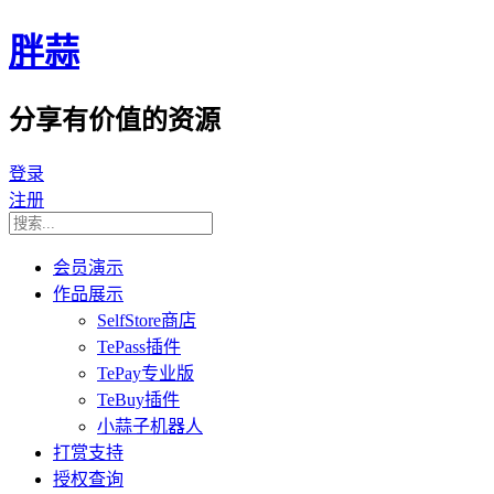
胖蒜
分享有价值的资源
登录
注册
会员演示
作品展示
SelfStore商店
TePass插件
TePay专业版
TeBuy插件
小蒜子机器人
打赏支持
授权查询