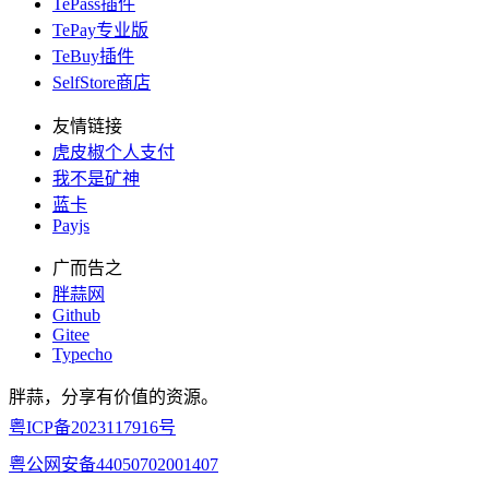
TePass插件
TePay专业版
TeBuy插件
SelfStore商店
友情链接
虎皮椒个人支付
我不是矿神
蓝卡
Payjs
广而告之
胖蒜网
Github
Gitee
Typecho
胖蒜，分享有价值的资源。
粤ICP备2023117916号
粤公网安备44050702001407