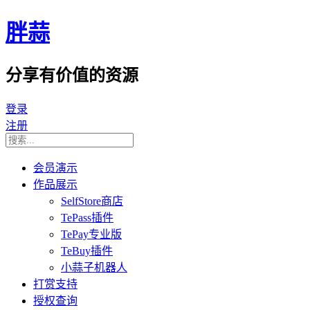
胖蒜
分享有价值的资源
登录
注册
会员演示
作品展示
SelfStore商店
TePass插件
TePay专业版
TeBuy插件
小蒜子机器人
打赏支持
授权查询