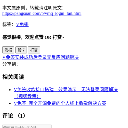
本文属原创，转载请注明原文：
https://pangsuan.com/p/vmq_login_fail.html
标签：
V免签
感觉很棒，欢迎点赞 OR 打赏~
海报
赞
7
打赏
V免签安装成功后登录无反应问题解决
分享到：
相关阅读
V免签收款接口搭建__效果演示__无法登录问题解决
（视频教程）
V免签_完全开源免费的个人线上收款解决方案
评论
（1）