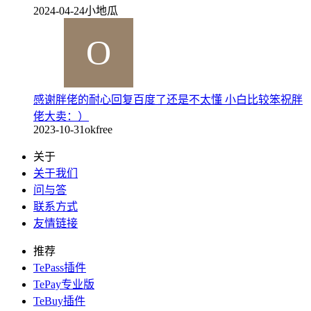
2024-04-24
小地瓜
感谢胖佬的耐心回复百度了还是不太懂 小白比较笨祝胖
佬大卖：）
2023-10-31
okfree
关于
关于我们
问与答
联系方式
友情链接
推荐
TePass插件
TePay专业版
TeBuy插件