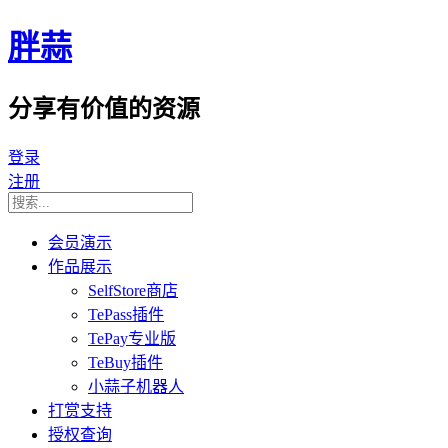
胖蒜
分享有价值的资源
登录
注册
会员演示
作品展示
SelfStore商店
TePass插件
TePay专业版
TeBuy插件
小蒜子机器人
打赏支持
授权查询