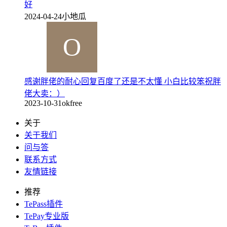
好
2024-04-24
小地瓜
感谢胖佬的耐心回复百度了还是不太懂 小白比较笨祝胖
佬大卖：）
2023-10-31
okfree
关于
关于我们
问与答
联系方式
友情链接
推荐
TePass插件
TePay专业版