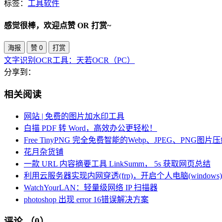
标签：
工具
软件
感觉很棒，欢迎点赞 OR 打赏~
海报
赞
0
打赏
文字识别OCR工具：天若OCR（PC）
分享到：
相关阅读
网站 | 免费的图片加水印工具
白描 PDF 转 Word，高效办公更轻松！
Free TinyPNG 完全免费智能的Webp、JPEG、PNG图片
花月杂货铺
一款 URL 内容摘要工具 LinkSumm， 5s 获取网页总结
利用云服务器实现内网穿透(frp)，开启个人电脑(window
WatchYourLAN：轻量级网络 IP 扫描器
photoshop 出现 error 16错误解决方案
评论
（0）