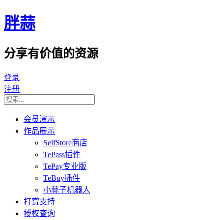
胖蒜
分享有价值的资源
登录
注册
会员演示
作品展示
SelfStore商店
TePass插件
TePay专业版
TeBuy插件
小蒜子机器人
打赏支持
授权查询