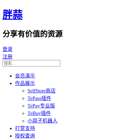
胖蒜
分享有价值的资源
登录
注册
会员演示
作品展示
SelfStore商店
TePass插件
TePay专业版
TeBuy插件
小蒜子机器人
打赏支持
授权查询