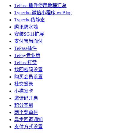
TePass 插件使用教程汇总
Typecho 微信小程序 weBlog
Typecho伪静态
腾讯防水墙
安装SG11扩展
支付宝当面付
TePass插件
TePay专业版
TePass打赏
找回密码设置
购买会员设置
社交登录
小猫发卡
邀请码开启
积分签到
两个菜单栏
异步回调通知
支付方式设置