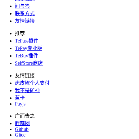
问与答
联系方式
友情链接
推荐
TePass插件
TePay专业版
TeBuy插件
SelfStore商店
友情链接
虎皮椒个人支付
我不是矿神
蓝卡
Payjs
广而告之
胖蒜网
Github
Gitee