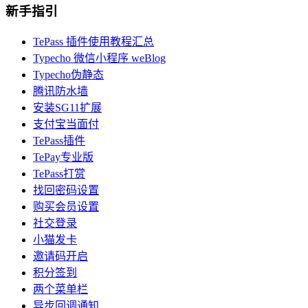
新手指引
TePass 插件使用教程汇总
Typecho 微信小程序 weBlog
Typecho伪静态
腾讯防水墙
安装SG11扩展
支付宝当面付
TePass插件
TePay专业版
TePass打赏
找回密码设置
购买会员设置
社交登录
小猫发卡
邀请码开启
积分签到
两个菜单栏
异步回调通知