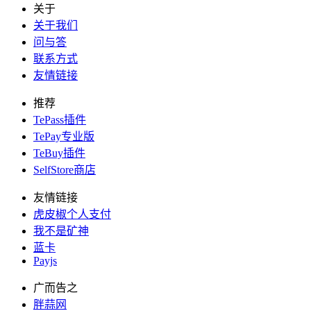
关于
关于我们
问与答
联系方式
友情链接
推荐
TePass插件
TePay专业版
TeBuy插件
SelfStore商店
友情链接
虎皮椒个人支付
我不是矿神
蓝卡
Payjs
广而告之
胖蒜网