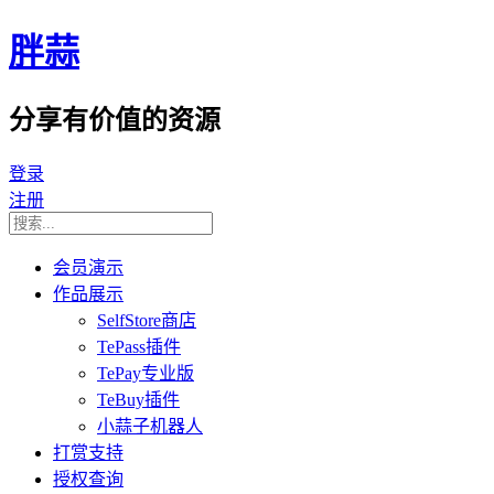
胖蒜
分享有价值的资源
登录
注册
会员演示
作品展示
SelfStore商店
TePass插件
TePay专业版
TeBuy插件
小蒜子机器人
打赏支持
授权查询