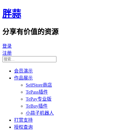
胖蒜
分享有价值的资源
登录
注册
会员演示
作品展示
SelfStore商店
TePass插件
TePay专业版
TeBuy插件
小蒜子机器人
打赏支持
授权查询