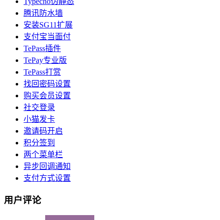
Typecho伪静态
腾讯防水墙
安装SG11扩展
支付宝当面付
TePass插件
TePay专业版
TePass打赏
找回密码设置
购买会员设置
社交登录
小猫发卡
邀请码开启
积分签到
两个菜单栏
异步回调通知
支付方式设置
用户评论