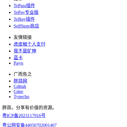
TePass插件
TePay专业版
TeBuy插件
SelfStore商店
友情链接
虎皮椒个人支付
我不是矿神
蓝卡
Payjs
广而告之
胖蒜网
Github
Gitee
Typecho
胖蒜，分享有价值的资源。
粤ICP备2023117916号
粤公网安备44050702001407