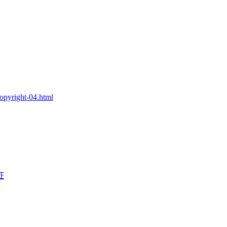
copyright-04.html
证