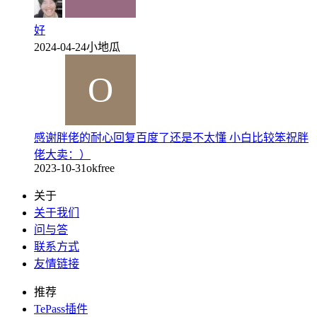
好
2024-04-24
小地瓜
感谢胖佬的耐心回复百度了还是不太懂 小白比较笨祝胖
佬大卖：）
2023-10-31
okfree
关于
关于我们
问与答
联系方式
友情链接
推荐
TePass插件