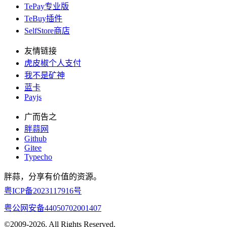
TePay专业版
TeBuy插件
SelfStore商店
友情链接
虎皮椒个人支付
我不是矿神
蓝卡
Payjs
广而告之
胖蒜网
Github
Gitee
Typecho
胖蒜，分享有价值的资源。
粤ICP备2023117916号
粤公网安备44050702001407
©2009-2026. All Rights Reserved.