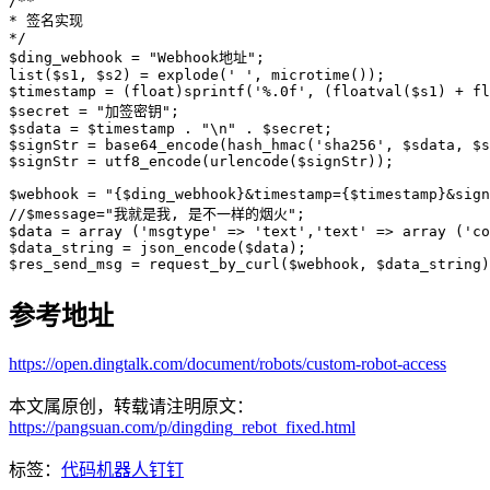
/**

* 签名实现

*/

$ding_webhook = "Webhook地址";

list($s1, $s2) = explode(' ', microtime());

$timestamp = (float)sprintf('%.0f', (floatval($s1) + fl
$secret = "加签密钥";

$sdata = $timestamp . "\n" . $secret;

$signStr = base64_encode(hash_hmac('sha256', $sdata, $s
$signStr = utf8_encode(urlencode($signStr));

$webhook = "{$ding_webhook}&timestamp={$timestamp}&sign
//$message="我就是我, 是不一样的烟火";

$data = array ('msgtype' => 'text','text' => array ('co
$data_string = json_encode($data);

$res_send_msg = request_by_curl($webhook, $data_string)
参考地址
https://open.dingtalk.com/document/robots/custom-robot-access
本文属原创，转载请注明原文：
https://pangsuan.com/p/dingding_rebot_fixed.html
标签：
代码
机器人
钉钉