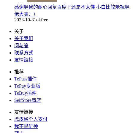
感谢胖佬的耐心回复百度了还是不太懂 小白比较笨祝胖
佬大卖：）
2023-10-31
okfree
关于
关于我们
问与答
联系方式
友情链接
推荐
TePass插件
TePay专业版
TeBuy插件
SelfStore商店
友情链接
虎皮椒个人支付
我不是矿神