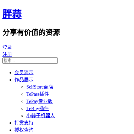
胖蒜
分享有价值的资源
登录
注册
会员演示
作品展示
SelfStore商店
TePass插件
TePay专业版
TeBuy插件
小蒜子机器人
打赏支持
授权查询