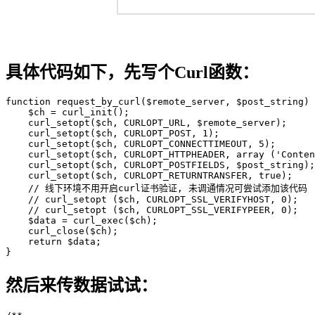
具体代码如下，先写个Curl函数：
function request_by_curl($remote_server, $post_string) 
    $ch = curl_init();  

    curl_setopt($ch, CURLOPT_URL, $remote_server);

    curl_setopt($ch, CURLOPT_POST, 1); 

    curl_setopt($ch, CURLOPT_CONNECTTIMEOUT, 5); 

    curl_setopt($ch, CURLOPT_HTTPHEADER, array ('Conten
    curl_setopt($ch, CURLOPT_POSTFIELDS, $post_string);
    curl_setopt($ch, CURLOPT_RETURNTRANSFER, true);  

    // 线下环境不用开启curl证书验证, 未调通情况可尝试添加该代码

    // curl_setopt ($ch, CURLOPT_SSL_VERIFYHOST, 0); 

    // curl_setopt ($ch, CURLOPT_SSL_VERIFYPEER, 0);

    $data = curl_exec($ch);

    curl_close($ch);                

    return $data;  

}  
然后来传数据试试：