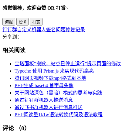
感觉很棒，欢迎点赞 OR 打赏~
海报
赞
0
打赏
钉钉群自定义机器人签名问题修复记录
分享到：
相关阅读
宝塔面板“抱歉，站点已停止运行”提示页面的修改
Typecho 使用 Prism.js 来实现代码高亮
腾讯网页视频下载mp4格式到本地
PHP生成 base64 首字母头像
关于网站深色（黑暗）模式的思考与实践
通过钉钉群机器人推送消息
通过飞书群机器人进行消息推送
PHP阅读量1k1w语法转换代码及语法教程
评论
（0）