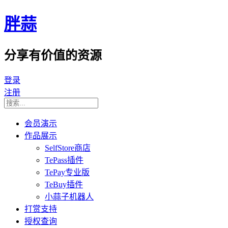
胖蒜
分享有价值的资源
登录
注册
会员演示
作品展示
SelfStore商店
TePass插件
TePay专业版
TeBuy插件
小蒜子机器人
打赏支持
授权查询