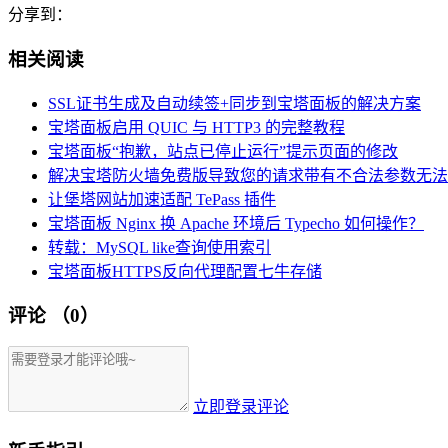
分享到：
相关阅读
SSL证书生成及自动续签+同步到宝塔面板的解决方案
宝塔面板启用 QUIC 与 HTTP3 的完整教程
宝塔面板“抱歉，站点已停止运行”提示页面的修改
解决宝塔防火墙免费版导致您的请求带有不合法参数无法
让堡塔网站加速适配 TePass 插件
宝塔面板 Nginx 换 Apache 环境后 Typecho 如何操作？
转载：MySQL like查询使用索引
宝塔面板HTTPS反向代理配置七牛存储
评论
（0）
立即登录评论