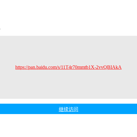
。
https://pan.baidu.com/s/11T4r70mmtb1X-2vvQBIAkA
继续访问