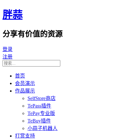
胖蒜
分享有价值的资源
登录
注册
首页
会员演示
作品展示
SelfStore商店
TePass插件
TePay专业版
TeBuy插件
小蒜子机器人
打赏支持